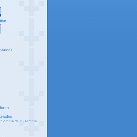
ilán
máticos
lores
tejados
e "Sombra de mi sombra"