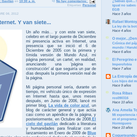
¿Sabías que…?
: Gavilán
en
10:30 a. m.
No hay comentarios:
Etiquetas:
Personal
igual no sabes
EGB
RE 06, 2012
Hace 3 años
ernet. Y van siete...
Rafael Monto
La ley de la bot
Hace 4 años
Un año más... y con este van siete,
celebro en el largo puente de Diciembre
O mejor...¡Denm
mi presencia activa en Internet, una
Crónica del páj
presencia que se inició el 6 de
mundo / Haruk
Diciembre de 2005 con la primera y
Hace 6 años
tímida versión de Mundo Azul, mi
página personal, un cartel, en realidad,
El Peregrino e
anunciando una 'página en
Imperofobia
construcción' al que seguiría un par de
Hace 7 años
días después la primera versión real de
La Entropía d
la página.
Los hijos del m
Hace 9 años
Mi página personal sería, durante un
tiempo, mi vehículo único de expresión
Rosa Ribas
en Internet hasta que, unos meses
ros090316
después, en Junio de 2006, lancé mi
Hace 10 años
primer blog,
La vida de color azul
, un
blog de carácter general y que actúa
Ana Amelia T
casi como un apéndice de la página, y
Mi experiencia 
posteriormente, en Octubre de 2008,
El
en el programa
cielo del gavilán
dedicado a literatura
Hormiguero
Hace 10 años
y humanidades para finalizar con el
lanzamiento en Enero de 2009 de
Blue
Coqueteando c