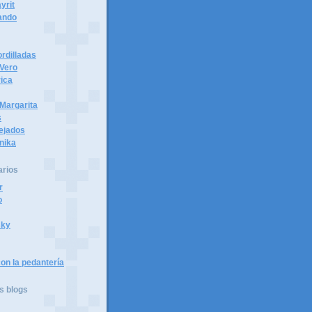
yrit
ando
rdilladas
 Vero
ica
Margarita
s
tejados
nika
arios
r
o
sky
on la pedantería
s blogs