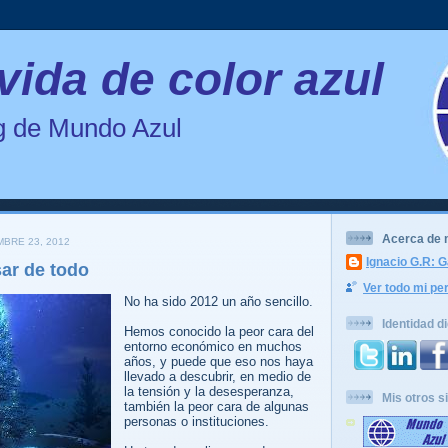
vida de color azul
og de Mundo Azul
Acerca de 
MBRE 23, 2012
Ignacio G.R: G
sar de todo
Ver todo mi per
No ha sido 2012 un año sencillo.
Identidad di
Hemos conocido la peor cara del
entorno económico en muchos
años, y puede que eso nos haya
llevado a descubrir, en medio de
la tensión y la desesperanza,
Mis otros si
también la peor cara de algunas
personas o instituciones.