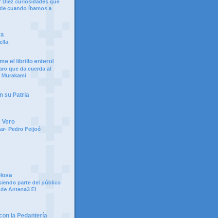
 Diez curiosidades que
 de cuando íbamos a
ya
ella
e el librillo entero!
aro que da cuerda al
i Murakami
n su Patria
e Vero
ar- Pedro Feijoó
olosa
siendo parte del público
 de Antena3 El
on la Pedantería