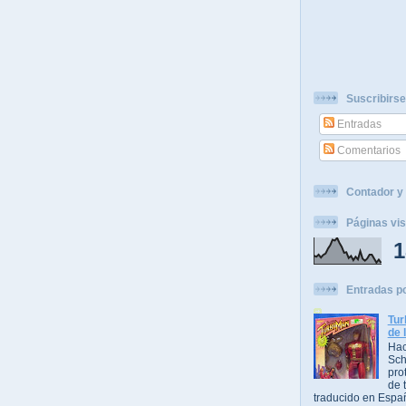
Suscribirse
Entradas
Comentarios
Contador y 
Páginas vis
1
Entradas p
Tur
de 
Hac
Sch
pro
de t
traducido en Espa