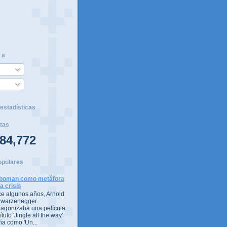
 a
estadísticas
tas
84,772
opulares
boman como metáfora
la crisis
e algunos años, Arnold
warzenegger
tagonizaba una película
ítulo 'Jingle all the way'
ña como 'Un...