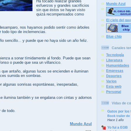
Ha tocado realizar grandes
Mundo Azul
esfuerzos y grandes sacrificios
sin que éstos se hayan visto
quizá recompensados como
El cielo del gav
 desamparo, nos hayamos podido sentir como árboles
 todo tipo de inclemencias.
Blue chip
o sencillo... y puede que no haya sido un año feliz.
Canales te
Tecnología
ienza a sonar tímidamente al fondo. Puede que sean
Literatura
fonso o puede que sea un villancico.
Humanidades
Empresas
que antaño, algunas luces se encienden e iluminan
onces sumida en sombras.
Deportes
Varios
r algunas sonrisas espontáneas, inesperadas,
Esta web
Personal
 se ilumina también y se engalana con cintas y adornos
Vidas de co
 de todo.
Gatos por los 
Book trailer d
Hace 1 año
Mundo Azul
Yo fui a EGB