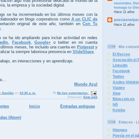
entación algo más profesional dedicado al mundo de la
neurotales. Dend
ía, la empresa y la sociedad digital.
homage to Oliv
Hace 11 años
logs se ha incrementado en los últimos meses con la
colaborador en blogs corporativos como
A un CLIC de
poesiaenelpa
rtación original de este año, también en
Con Tu
Hace 11 años
g
.
 se ha ido ampliando para incluir actividad en redes
edIn
,
Facebook
,
Google+
o twitter en mi cuenta
Mis comun
 últimos meses, he incluido una cuenta en
Pinterest
y
talizar la siempre laboriosa presencia en
SlideShare
.
El Recreo
Asociación el R
rabajo, en interacciones y en aprendizaje.
LinkedIn
Facebook
Twitter
a...
Azules (thinkin
Mundo Azul
Viadeo
: Gavilán
en
10:30 a. m.
No hay comentarios:
Xing
Etiquetas:
Esta web
Blog.com.es
hi5
entes
Inicio
Entradas antiguas
Keteke
adas (Atom)
Enlaces - L
Hipogeo
Poesía en el 