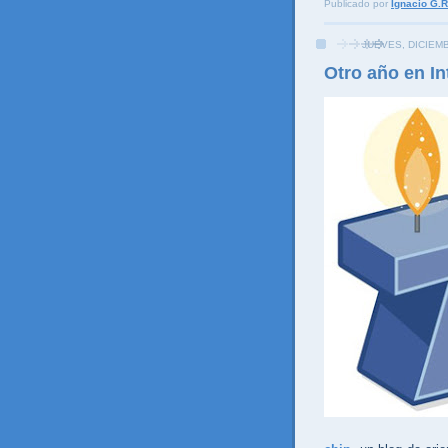
Publicado por
Ignacio G.R
JUEVES, DICIEMB
Otro año en Int