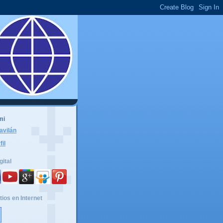
mi
avilán
fil
gital
tios en Internet