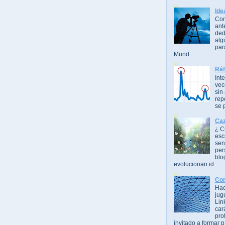
Ide
Com
ant
ded
alg
par
Mund...
Ráf
Int
vec
sin
rep
se 
Caz
¿ C
esc
sen
per
blo
evolucionan id...
Con
Hac
jug
Lin
car
pro
invitado a formar p.