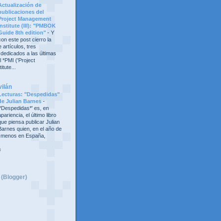
Actualización de
publicaciones del
Project Management
Institute (III): "PMBOK
Guide 8th edition"
-
Y
con este post cierro la
 artículos, tres
 dedicados a las últimas
 *PMI ('Project
tute...
vilán
Lecturas: "Despedidas"
de Julian Barnes
-
'*Despedidas*' es, en
apariencia, el último libro
que piensa publicar Julian
Barnes quien, en el año de
al menos en España,
s
 (Blogger)