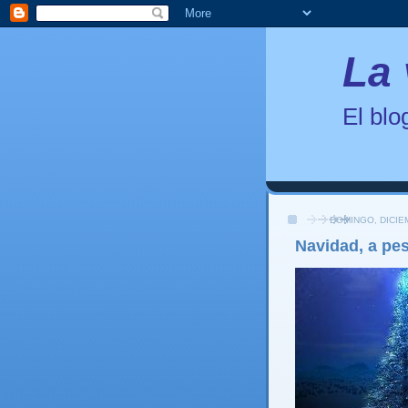
La 
El bl
DOMINGO, DICIE
Navidad, a pe