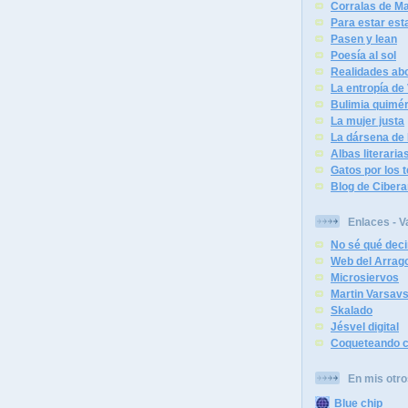
Corralas de Ma
Para estar est
Pasen y lean
Poesía al sol
Realidades abo
La entropía de
Bulimia quimér
La mujer justa
La dársena de 
Albas literaria
Gatos por los 
Blog de Cibera
Enlaces - V
No sé qué deci
Web del Arrag
Microsiervos
Martin Varsav
Skalado
Jésvel digital
Coqueteando c
En mis otro
Blue chip