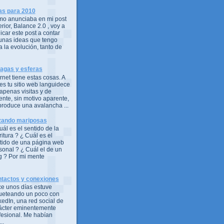
as para 2010
o anunciaba en mi post
erior, Balance 2.0 , voy a
icar este post a contar
unas ideas que tengo
a la evolución, tanto de
agas y esferas
ernet tiene estas cosas. A
es tu sitio web languidece
 apenas visitas y de
ente, sin motivo aparente,
produce una avalancha ...
ando mariposas
uál es el sentido de la
ritura ? ¿ Cuál es el
tido de una página web
sonal ? ¿ Cuál el de un
g ? Por mi mente
tactos y conexiones
e unos días estuve
ueteando un poco con
kedIn, una red social de
ácter eminentemente
fesional. Me habían
..