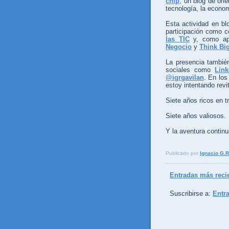
chip
, un blog de ori
tecnología, la econom
Esta actividad en b
participación como 
las TIC
y, como apo
Negocio
y
Think Bi
La presencia también
sociales como
Link
@igrgavilan
. En los
estoy intentando revi
Siete años ricos en t
Siete años valiosos.
Y la aventura continu
Publicado por
Ignacio G.R
Entradas más reci
Suscribirse a:
Entr