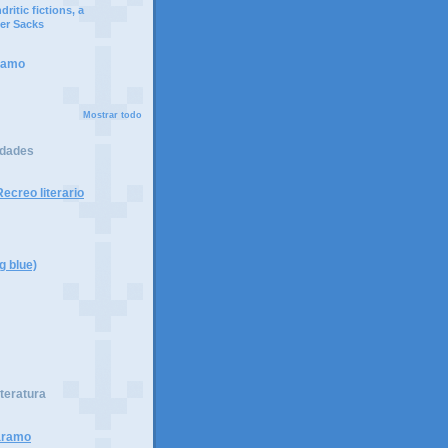
ritic fictions, a
er Sacks
ramo
Mostrar todo
idades
ecreo literario
g blue)
iteratura
páramo