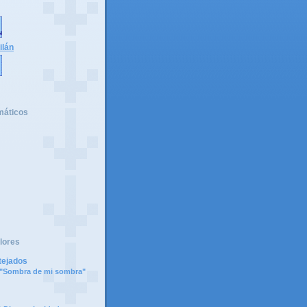
ilán
máticos
lores
tejados
e "Sombra de mi sombra"