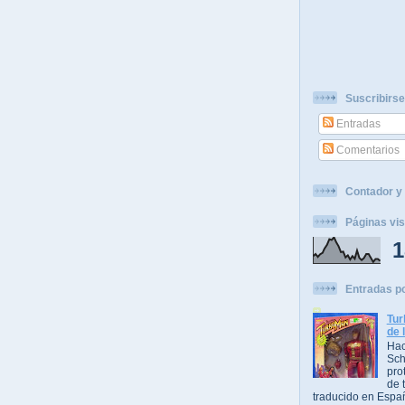
Suscribirse
Entradas
Comentarios
Contador y 
Páginas vis
1
Entradas p
Tur
de 
Hac
Sch
pro
de t
traducido en Espa