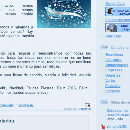
Mundo Azul
mucho, hemos
ho, nos hemos
, hemos corrido
El cielo del gav
monos y miremos a
. ¿Qué vemos? Hay
quizá oigamos música…
Blue chip
Canales te
o para respirar y reencontrarnos con todas las
Tecnología
s, todas las cosas que nos importan; es un buen
Literatura
arnos a nosotros mismos, todo aquello que nos llena
Humanidades
Es un buen momento para ser felices.
Empresas
ara llenar de sentido, alegría y felicidad...aquello
Deportes
Varios
Esta web
liz, Navidad, Felices Fiestas, Feliz 2016, Feliz…
Personal
ctor, los puntos suspensivos)
Vidas de co
: Gavilán
en
12:00 p. m.
Etiquetas:
Personal
Gatos por los 
Book trailer d
Hace 1 año
tarios:
Yo fui a EGB