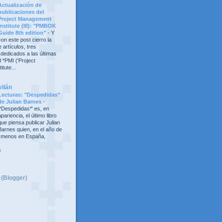
Actualización de
publicaciones del
Project Management
Institute (III): "PMBOK
Guide 8th edition"
-
Y
con este post cierro la
 artículos, tres
 dedicados a las últimas
 *PMI ('Project
tute...
vilán
Lecturas: "Despedidas"
de Julian Barnes
-
'*Despedidas*' es, en
apariencia, el último libro
que piensa publicar Julian
Barnes quien, en el año de
al menos en España,
s
 (Blogger)