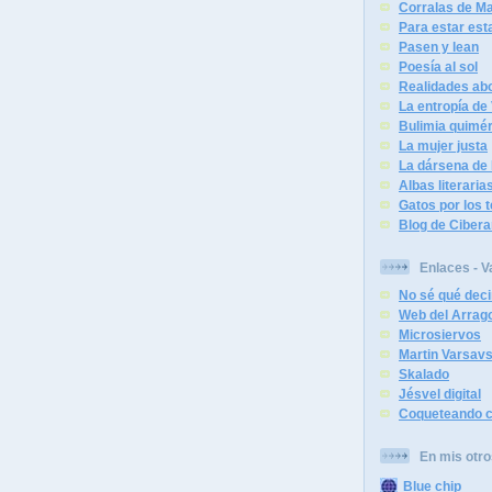
Corralas de Ma
Para estar est
Pasen y lean
Poesía al sol
Realidades abo
La entropía de
Bulimia quimér
La mujer justa
La dársena de 
Albas literaria
Gatos por los 
Blog de Cibera
Enlaces - V
No sé qué deci
Web del Arrag
Microsiervos
Martin Varsav
Skalado
Jésvel digital
Coqueteando c
En mis otro
Blue chip