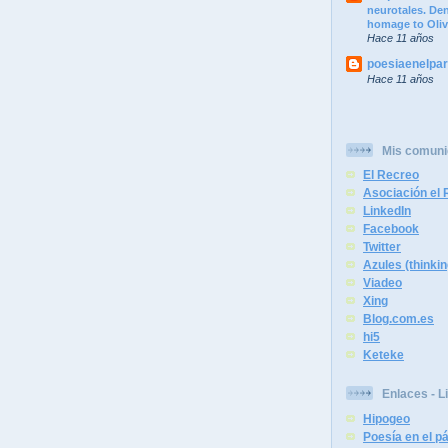
neurotales. Dend
homage to Oliv
Hace 11 años
poesiaenelpa
Hace 11 años
Mis comun
El Recreo
Asociación el R
LinkedIn
Facebook
Twitter
Azules (thinkin
Viadeo
Xing
Blog.com.es
hi5
Keteke
Enlaces - L
Hipogeo
Poesía en el 