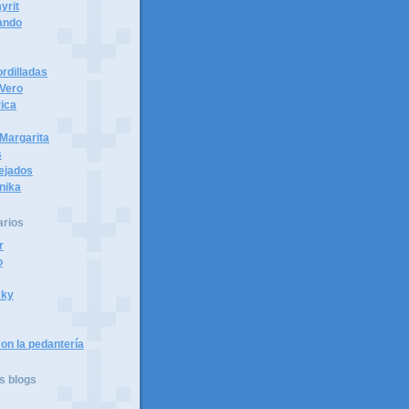
yrit
ando
rdilladas
 Vero
ica
Margarita
s
tejados
nika
arios
r
o
sky
on la pedantería
s blogs