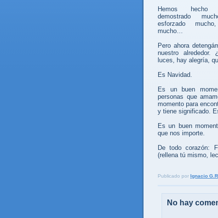
Hemos hecho 
demostrado muc
esforzado mucho
mucho…
Pero ahora detengá
nuestro alrededor
luces, hay alegría, 
Es Navidad.
Es un buen moment
personas que amamo
momento para encontr
y tiene significado. 
Es un buen momento p
que nos importe.
De todo corazón: Fe
(rellena tú mismo, le
Publicado por
Ignacio G.R
No hay comen