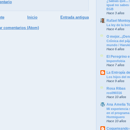
¿Sabías que…?
entario
igual no sabes
EGB
Hace 3 años
nte
Inicio
Entrada antigua
Rafael Monto
La ley de la bot
ar comentarios (Atom)
Hace 4 años
O mejor...¡Denm
Crónica del páj
mundo / Haruk
Hace 6 años
El Peregrino e
Imperofobia
Hace 7 años
La Entropía d
Los hijos del m
Hace 9 años
Rosa Ribas
ros090316
Hace 10 años
Ana Amelia T
Mi experiencia 
en el programa
Hormiguero
Hace 10 años
Coqueteando c