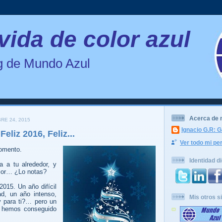
vida de color azul
og de Mundo Azul
Acerca de 
RE 24, 2015
Ignacio G.R: G
Feliz 2016, Feliz...
Ver todo mi per
momento.
Identidad di
ra a tu alrededor, y
rior… ¿Lo notas?
015. Un año difícil
ad, un año intenso,
Mis otros si
y para ti?… pero un
 hemos conseguido