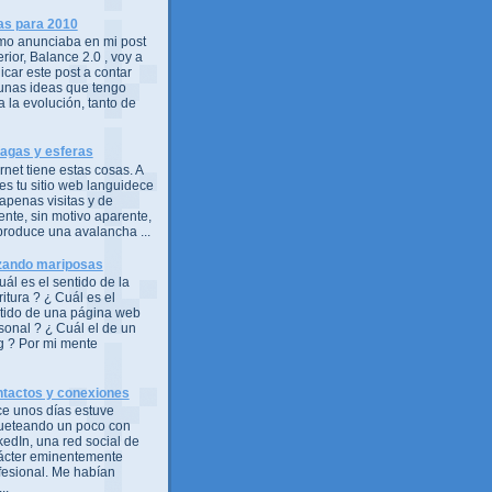
as para 2010
o anunciaba en mi post
erior, Balance 2.0 , voy a
icar este post a contar
unas ideas que tengo
a la evolución, tanto de
agas y esferas
ernet tiene estas cosas. A
es tu sitio web languidece
 apenas visitas y de
ente, sin motivo aparente,
produce una avalancha ...
ando mariposas
uál es el sentido de la
ritura ? ¿ Cuál es el
tido de una página web
sonal ? ¿ Cuál el de un
g ? Por mi mente
tactos y conexiones
e unos días estuve
ueteando un poco con
kedIn, una red social de
ácter eminentemente
fesional. Me habían
..