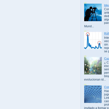
Ide
Com
ant
ded
alg
par
Mund...
Ráf
Int
vec
sin
rep
se 
Caz
¿ C
esc
sen
per
blo
evolucionan id...
Con
Hac
jug
Lin
car
pro
invitado a formar p.