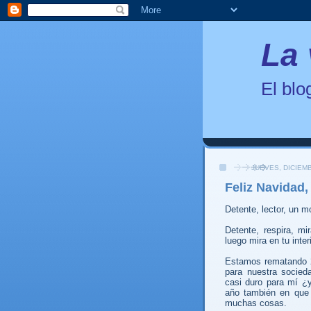
La 
El bl
JUEVES, DICIEMB
Feliz Navidad, 
Detente, lector, un 
Detente, respira, mi
luego mira en tu inte
Estamos rematando 2
para nuestra socied
casi duro para mí ¿
año también en que
muchas cosas.