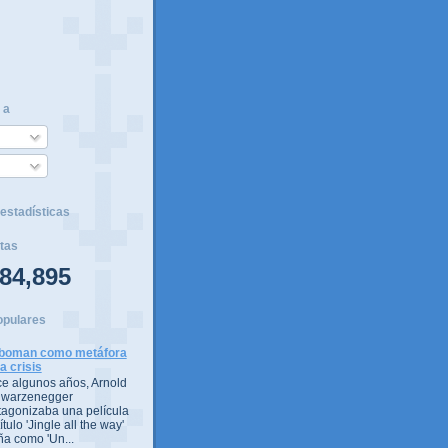
 a
estadísticas
tas
84,895
opulares
boman como metáfora
la crisis
e algunos años, Arnold
warzenegger
tagonizaba una película
ítulo 'Jingle all the way'
ña como 'Un...