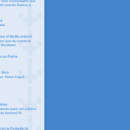
 Diez curiosidades que
 de cuando íbamos a
ya
ella
e el librillo entero!
aro que da cuerda al
i Murakami
n su Patria
e Vero
ar- Pedro Feijoó
olosa
siendo parte del público
 de Antena3 El
on la Pedantería