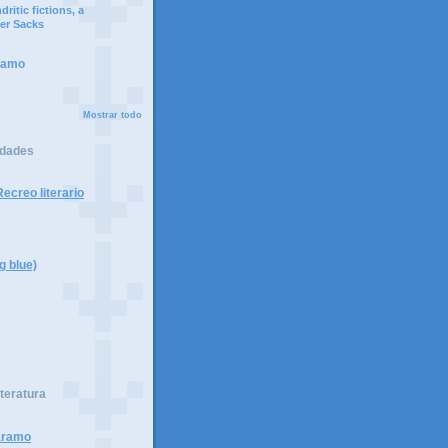
ritic fictions, a
er Sacks
ramo
Mostrar todo
idades
ecreo literario
g blue)
iteratura
páramo