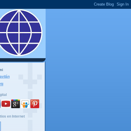
mi
avilán
fil
gital
tios en Internet