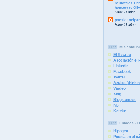
neurotales. Dend
homage to Oliv
Hace 11 años
poesiaenelpa
Hace 11 años
Mis comun
El Recreo
Asociación el R
LinkedIn
Facebook
Twitter
Azules (thinkin
Viadeo
Xing
Blog.com.es
hi5
Keteke
Enlaces - L
Hipogeo
Poesía en el 