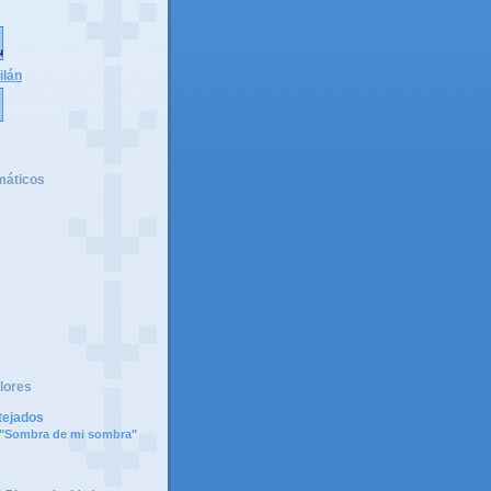
ilán
máticos
lores
tejados
e "Sombra de mi sombra"