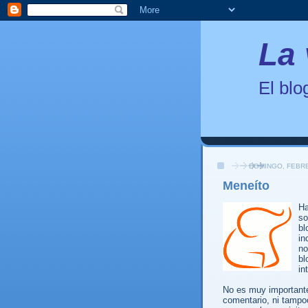
La 
El bl
DOMINGO, FEBRE
Meneíto
Ha
so
bl
in
no
bl
in
No es muy importante.
comentario, ni tampo