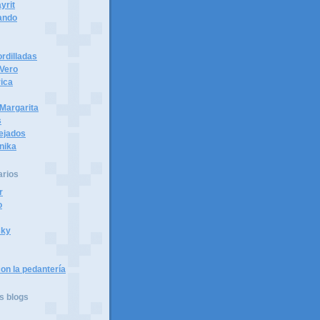
yrit
ando
rdilladas
 Vero
ica
Margarita
s
tejados
nika
arios
r
o
sky
on la pedantería
s blogs