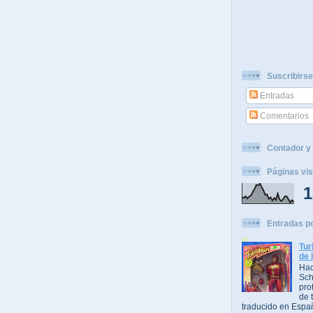
Suscribirse
Entradas
Comentarios
Contador y 
Páginas vis
1
Entradas p
Tur
de 
Hac
Sch
pro
de t
traducido en Espa