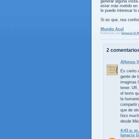
generar alguna visit
estar más metido en 
le puede interesar lo
Si es que, nos confo
Mundo Azul
Publicado por
Ignacio G.R
2 comentarios
Alfonso 
Es cierto 
gente de 
imaginas l
tener. Uff
el texto q
la humani
compartir
que de ot
hizo mucha
desde Mé
4:43 p. m.
Ignacio G