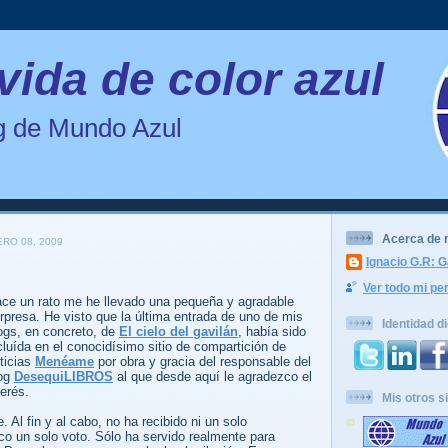
vida de color azul
og de Mundo Azul
Acerca de 
RO 08, 2009
Ignacio G.R: G
Ver todo mi per
ce un rato me he llevado una pequeña y agradable
rpresa. He visto que la última entrada de uno de mis
Identidad di
ogs, en concreto, de
El cielo del gavilán
, había sido
cluída en el conocidísimo sitio de compartición de
ticias
Menéame
por obra y gracia del responsable del
og
DesequiLIBROS
al que desde aquí le agradezco el
terés.
Mis otros si
 Al fin y al cabo, no ha recibido ni un solo
co un solo voto. Sólo ha servido realmente para