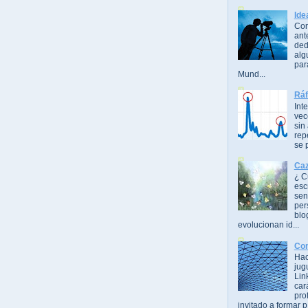
Ide
Com
ant
ded
alg
par
Mund...
Ráf
Int
vec
sin
rep
se 
Caz
¿ C
esc
sen
per
blo
evolucionan id...
Con
Hac
jug
Lin
car
pro
invitado a formar p.