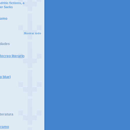
ritic fictions, a
er Sacks
ramo
Mostrar todo
idades
ecreo literario
g blue)
iteratura
páramo