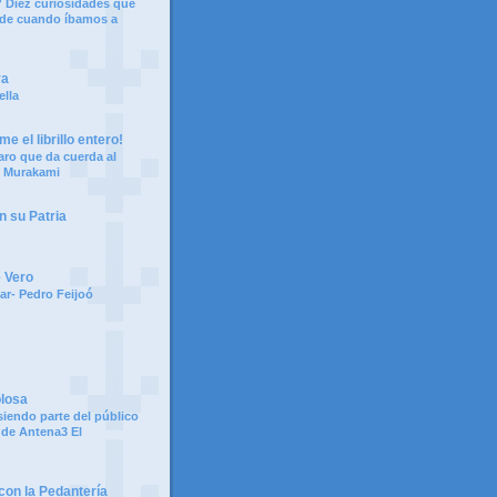
 Diez curiosidades que
 de cuando íbamos a
ya
ella
e el librillo entero!
aro que da cuerda al
i Murakami
n su Patria
e Vero
ar- Pedro Feijoó
olosa
siendo parte del público
 de Antena3 El
on la Pedantería