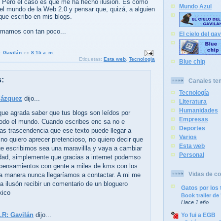
a. Pero el caso es que me ha hecho ilusión. Es como
Mundo Azul
el mundo de la Web 2.0 y pensar que, quizá, a alguien
 que escribo en mis blogs.
rmamos con tan poco...
El cielo del gav
: Gavilán
en
8:15 a. m.
Etiquetas:
Esta web
,
Tecnología
Blue chip
:
Canales te
Tecnología
Vázquez
dijo...
Literatura
Humanidades
que agrada saber que tus blogs son leídos por
Empresas
todo el mundo. Cuando escribes enc sa no e
Deportes
as trascendencia que ese texto puede llegar a
Varios
, no quiero aprecer pretencioso, no quiero decir que
Esta web
ue escribimos sea una maravillla y vaya a cambiar
Personal
dad, simplemente que gracias a internet podemso
 pensamientos con gente a miles de kms con los
Vidas de co
ra manera nunca llegaríamos a contactar. A mi me
 ilusón recibir un comentario de un bloguero
Gatos por los 
xico
Book trailer d
Hace 1 año
.R: Gavilán
dijo...
Yo fui a EGB