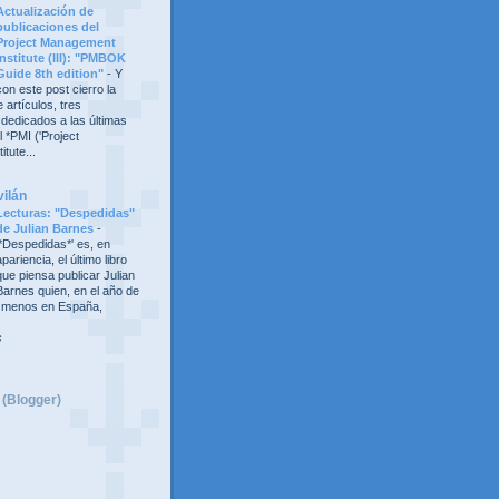
Actualización de
publicaciones del
Project Management
Institute (III): "PMBOK
Guide 8th edition"
-
Y
con este post cierro la
 artículos, tres
 dedicados a las últimas
 *PMI ('Project
tute...
vilán
Lecturas: "Despedidas"
de Julian Barnes
-
'*Despedidas*' es, en
apariencia, el último libro
que piensa publicar Julian
Barnes quien, en el año de
al menos en España,
s
 (Blogger)