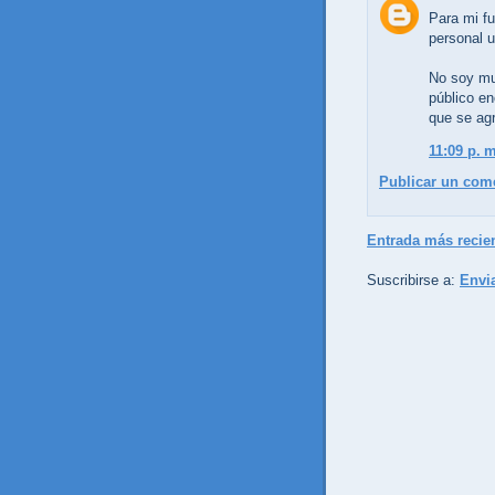
Para mi fu
personal u
No soy mu
público en
que se agr
11:09 p. m
Publicar un com
Entrada más recie
Suscribirse a:
Envi