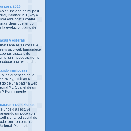
as para 2010
o anunciaba en mi post
erior, Balance 2.0 , voy a
icar este post a contar
unas ideas que tengo
a la evolución, tanto de
agas y esferas
ernet tiene estas cosas. A
es tu sitio web languidece
 apenas visitas y de
ente, sin motivo aparente,
produce una avalancha ...
ando mariposas
uál es el sentido de la
ritura ? ¿ Cuál es el
tido de una página web
sonal ? ¿ Cuál el de un
g ? Por mi mente
tactos y conexiones
e unos días estuve
ueteando un poco con
kedIn, una red social de
ácter eminentemente
fesional. Me habían
..