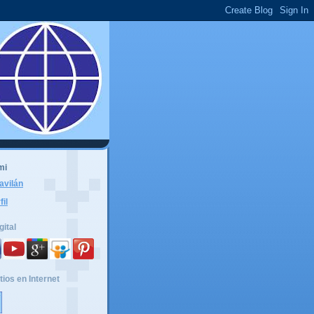
mi
avilán
fil
gital
tios en Internet