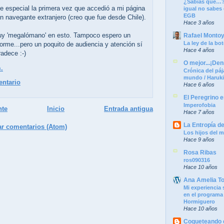
¿Sabías que…?
e especial la primera vez que accedió a mi página
igual no sabes
EGB
n navegante extranjero (creo que fue desde Chile).
Hace 3 años
y 'megalómano' en esto. Tampoco espero un
Rafael Monto
La ley de la bot
orme...pero un poquito de audiencia y atención sí
Hace 4 años
adece :-)
O mejor...¡Denm
.
Crónica del páj
mundo / Haruk
entario
Hace 6 años
El Peregrino e
Imperofobia
nte
Inicio
Entrada antigua
Hace 7 años
La Entropía d
ar comentarios (Atom)
Los hijos del m
Hace 9 años
Rosa Ribas
ros090316
Hace 10 años
Ana Amelia T
Mi experiencia 
en el programa
Hormiguero
Hace 10 años
Coqueteando c