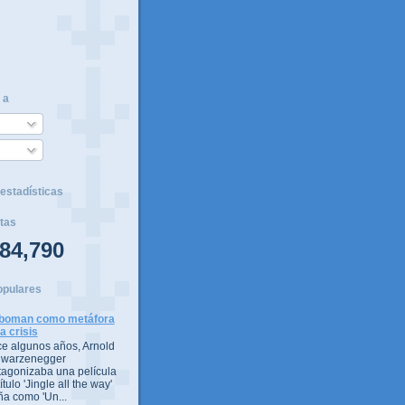
 a
estadísticas
tas
84,790
opulares
boman como metáfora
la crisis
e algunos años, Arnold
warzenegger
tagonizaba una película
ítulo 'Jingle all the way'
ña como 'Un...