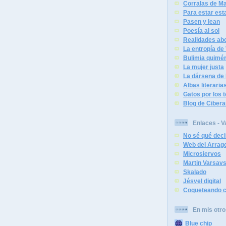
Corralas de Ma
Para estar est
Pasen y lean
Poesía al sol
Realidades abo
La entropía de
Bulimia quimér
La mujer justa
La dársena de 
Albas literaria
Gatos por los 
Blog de Cibera
Enlaces - V
No sé qué deci
Web del Arrag
Microsiervos
Martin Varsav
Skalado
Jésvel digital
Coqueteando c
En mis otro
Blue chip