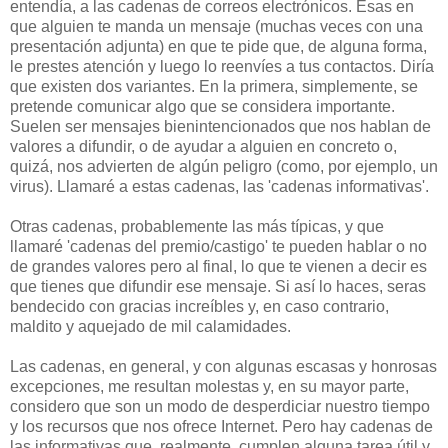
entendía, a las cadenas de correos electrónicos. Esas en
que alguien te manda un mensaje (muchas veces con una
presentación adjunta) en que te pide que, de alguna forma,
le prestes atención y luego lo reenvíes a tus contactos. Diría
que existen dos variantes. En la primera, simplemente, se
pretende comunicar algo que se considera importante.
Suelen ser mensajes bienintencionados que nos hablan de
valores a difundir, o de ayudar a alguien en concreto o,
quizá, nos advierten de algún peligro (como, por ejemplo, un
virus). Llamaré a estas cadenas, las 'cadenas informativas'.
Otras cadenas, probablemente las más típicas, y que
llamaré 'cadenas del premio/castigo' te pueden hablar o no
de grandes valores pero al final, lo que te vienen a decir es
que tienes que difundir ese mensaje. Si así lo haces, seras
bendecido con gracias increíbles y, en caso contrario,
maldito y aquejado de mil calamidades.
Las cadenas, en general, y con algunas escasas y honrosas
excepciones, me resultan molestas y, en su mayor parte,
considero que son un modo de desperdiciar nuestro tiempo
y los recursos que nos ofrece Internet. Pero hay cadenas de
las informativas que, realmente, cumplen alguna tarea útil y,