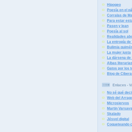
Hipogeo
Poesía en el 
Corralas de Ma
Para estar est
Pasen y lean
Poesía al sol
Realidades abo
La entropía de
Bulimia quimér
La mujer justa
La dársena de 
Albas literaria
Gatos por los 
Blog de Cibera
Enlaces - V
No sé qué deci
Web del Arrag
Microsiervos
Martin Varsav
Skalado
Jésvel digital
Coqueteando c