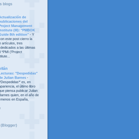
s blogs
Actualización de
publicaciones del
Project Management
Institute (III): "PMBOK
Guide 8th edition"
-
Y
con este post cierro la
 artículos, tres
 dedicados a las últimas
 *PMI ('Project
tute...
vilán
Lecturas: "Despedidas"
de Julian Barnes
-
'*Despedidas*' es, en
apariencia, el último libro
que piensa publicar Julian
Barnes quien, en el año de
al menos en España,
s
 (Blogger)