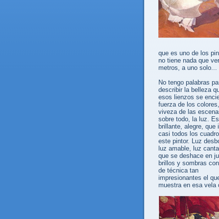
que es uno de los pi
no tiene nada que ve
metros, a uno solo...
No tengo palabras pa
describir la belleza q
esos lienzos se encie
fuerza de los colores,
viveza de las escena
sobre todo, la luz. Es
brillante, alegre, que
casi todos los cuadr
este pintor. Luz desb
luz amable, luz canta
que se deshace en j
brillos y sombras con
de técnica tan
impresionantes el qu
muestra en esa vela 