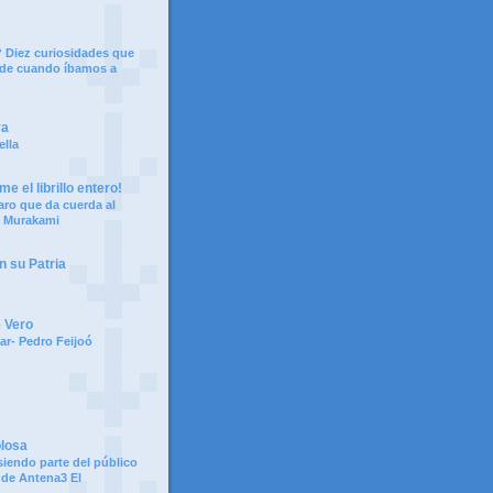
 Diez curiosidades que
 de cuando íbamos a
ya
ella
e el librillo entero!
aro que da cuerda al
i Murakami
n su Patria
e Vero
ar- Pedro Feijoó
olosa
siendo parte del público
 de Antena3 El