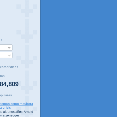
 a
estadísticas
tas
84,809
opulares
boman como metáfora
la crisis
e algunos años, Arnold
warzenegger