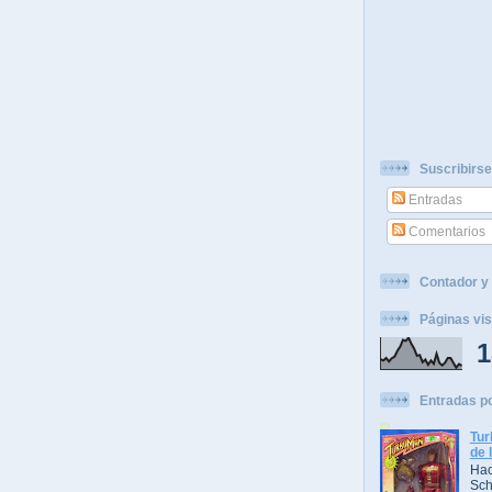
Suscribirse
Entradas
Comentarios
Contador y 
Páginas vis
1
Entradas p
Tur
de 
Hac
Sch