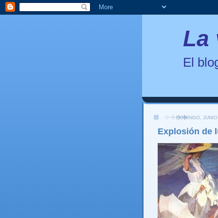
La 
El bl
DOMINGO, JUNIO 
Explosión de l