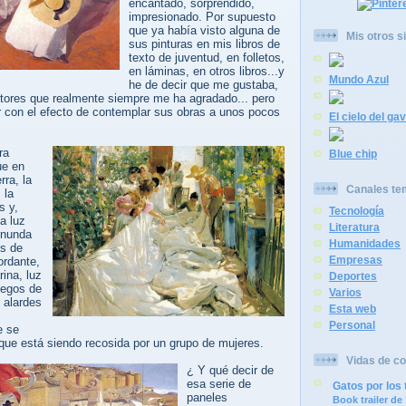
encantado, sorprendido,
impresionado. Por supuesto
que ya había visto alguna de
Mis otros si
sus pinturas en mis libros de
texto de juventud, en folletos,
en láminas, en otros libros...y
Mundo Azul
he de decir que me gustaba,
ntores que realmente siempre me ha agradado... pero
r con el efecto de contemplar sus obras a unos pocos
El cielo del gav
ra
Blue chip
ue en
rra, la
Canales te
 la
s y,
Tecnología
a luz
Literatura
 inunda
Humanidades
os de
Empresas
ordante,
rina, luz
Deportes
uegos de
Varios
 alardes
Esta web
Personal
e se
que está siendo recosida por un grupo de mujeres.
Vidas de co
¿ Y qué decir de
esa serie de
Gatos por los 
paneles
Book trailer d