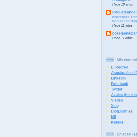
Hormiguero
Hace 10 años
Coqueteando c
neurotales. Dend
homage to Oliv
Hace 11 años
poesiaenelpa
Hace 11 años
Mis comun
El Recreo
Asociación el R
LinkedIn
Facebook
Twitter
Azules (thinkin
Viadeo
Xing
Blog.com.es
hi5
Keteke
Enlaces - L