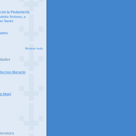
on la Pedantería
ritic fictions, a
er Sacks
ramo
Mostrar todo
idades
ecreo literario
g blue)
iteratura