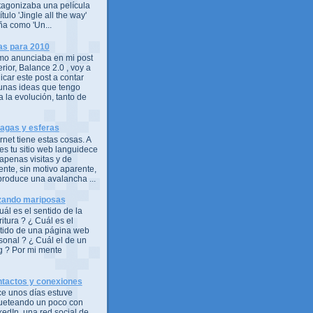
tagonizaba una película
ítulo 'Jingle all the way'
ña como 'Un...
as para 2010
o anunciaba en mi post
erior, Balance 2.0 , voy a
icar este post a contar
unas ideas que tengo
a la evolución, tanto de
agas y esferas
ernet tiene estas cosas. A
es tu sitio web languidece
 apenas visitas y de
ente, sin motivo aparente,
produce una avalancha ...
ando mariposas
uál es el sentido de la
ritura ? ¿ Cuál es el
tido de una página web
sonal ? ¿ Cuál el de un
g ? Por mi mente
tactos y conexiones
e unos días estuve
ueteando un poco con
kedIn, una red social de