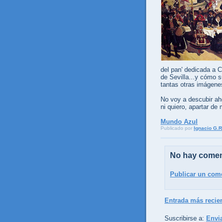
del pan' dedicada a C
de Sevilla...y cómo s
tantas otras imágenes
No voy a descubir ah
ni quiero, apartar de
Mundo Azul
Publicado por
Ignacio G.R
No hay comen
Publicar un com
Entrada más recie
Suscribirse a:
Envi