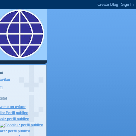
mi
avilán
fil
gital