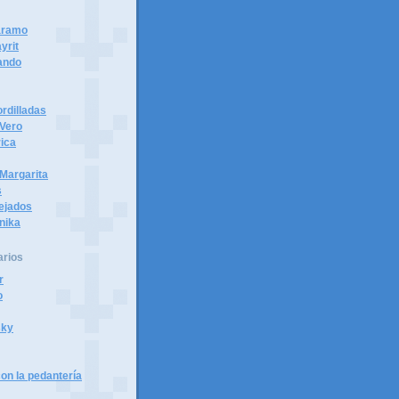
páramo
yrit
ando
rdilladas
 Vero
ica
Margarita
s
tejados
nika
arios
r
o
sky
on la pedantería