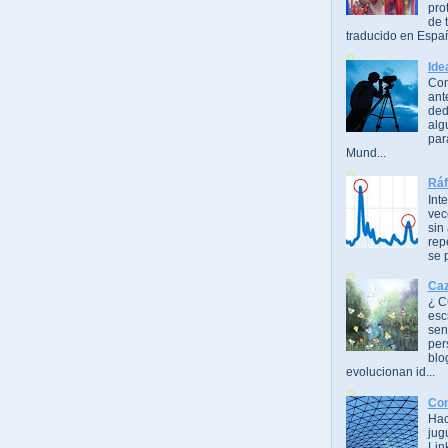
pro
de t
traducido en Espa
Ide
Com
ant
ded
alg
par
Mund...
Ráf
Int
vec
sin
rep
se 
Caz
¿ C
esc
sen
per
blo
evolucionan id...
Con
Hac
jug
Lin