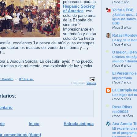
preparados para la
Hace 1 año
Hispanic Society
Yo fui a EGB
of America
, ese
¿Sabías que…?
colorido panorama
igual no sabes
de la España de
EGB
siempre ?.
Hace 3 años
Impresionante en
su tamaño y en su
Rafael Monto
colorido 'La fiesta
La ley de la bot
astilla, excelentes 'La pesca del atún' o las estampas
Hace 4 años
upo captar los matices del verde de mi tierra y... y
...
O mejor...¡Denm
Crónica del páj
ora a Joaquín Sorolla. Lo descubrí ayer. Y no puedo,
mundo / Haruk
 mi retina y de mi mente, esa explosión de luz y color.
Hace 6 años
El Peregrino e
Imperofobia
: Gavilán
en
8:18 a. m.
Hace 7 años
Etiquetas:
Varios
La Entropía d
Los hijos del m
tarios:
Hace 9 años
Rosa Ribas
entario
ros090316
Hace 10 años
nte
Inicio
Entrada antigua
Ana Amelia T
Mi experiencia 
en el programa
ar comentarios (Atom)