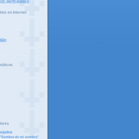
tios en Internet
ilán
máticos
lores
tejados
e "Sombra de mi sombra"