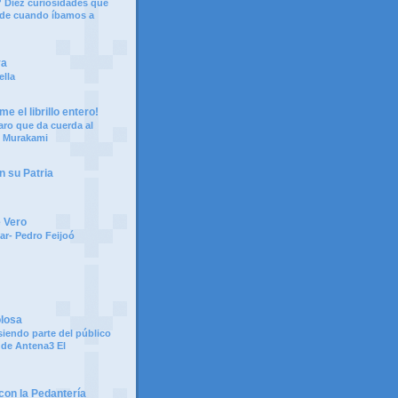
 Diez curiosidades que
 de cuando íbamos a
ya
ella
e el librillo entero!
aro que da cuerda al
i Murakami
n su Patria
e Vero
ar- Pedro Feijoó
olosa
siendo parte del público
 de Antena3 El
on la Pedantería