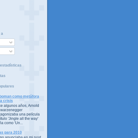
 a
estadísticas
tas
opulares
boman como metáfora
la crisis
e algunos años, Arnold
warzenegger
tagonizaba una película
ítulo 'Jingle all the way'
ña como 'Un...
as para 2010
o anunciaba en mi post