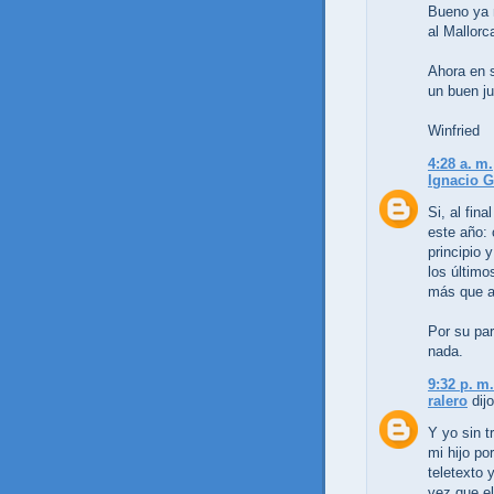
Bueno ya 
al Mallorc
Ahora en s
un buen ju
Winfried
4:28 a. m.
Ignacio G
Si, al fina
este año:
principio 
los último
más que añ
Por su par
nada.
9:32 p. m.
ralero
dijo
Y yo sin t
mi hijo po
teletexto 
vez que el