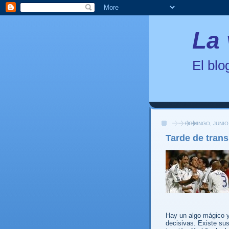
La 
El bl
DOMINGO, JUNIO 
Tarde de trans
Hay un algo mágico y
decisivas. Existe su