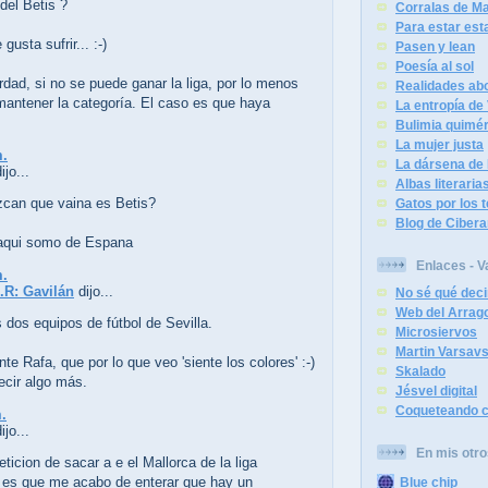
del Betis ?
Corralas de Ma
Para estar est
gusta sufrir... :-)
Pasen y lean
Poesía al sol
rdad, si no se puede ganar la liga, por lo menos
Realidades abo
 mantener la categoría. El caso es que haya
La entropía de
Bulimia quimér
La mujer justa
m.
La dársena de 
jo...
Albas literaria
zcan que vaina es Betis?
Gatos por los 
Blog de Cibera
aqui somo de Espana
Enlaces - V
m.
.R: Gavilán
dijo...
No sé qué deci
Web del Arrag
 dos equipos de fútbol de Sevilla.
Microsiervos
Martin Varsav
e Rafa, que por lo que veo 'siente los colores' :-)
Skalado
ecir algo más.
Jésvel digital
Coqueteando c
.
jo...
En mis otro
peticion de sacar a e el Mallorca de la liga
 es que me acabo de enterar que hay un
Blue chip