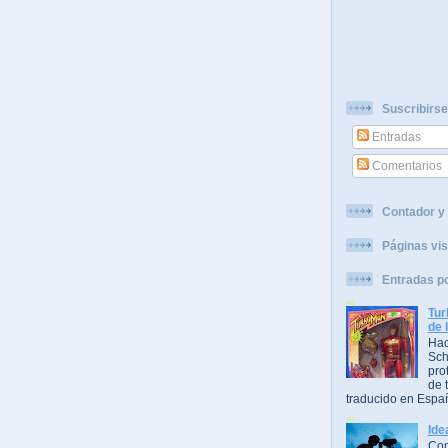
Suscribirse
Entradas
Comentarios
Contador y 
Páginas vis
Entradas p
Tur
de 
Hac
Sch
pro
de t
traducido en Espa
Ide
Com