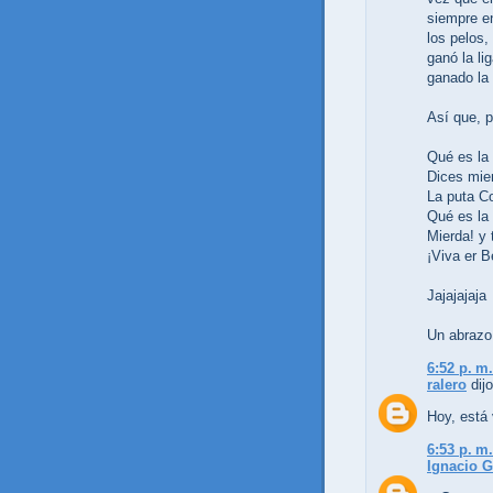
siempre en
los pelos,
ganó la li
ganado la
Así que, 
Qué es la 
Dices mie
La puta C
Qué es la 
Mierda! y 
¡Viva er B
Jajajajaja
Un abrazo
6:52 p. m.
ralero
dijo
Hoy, está 
6:53 p. m.
Ignacio G