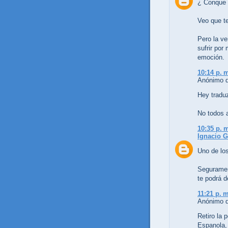
¿ Conque 
Veo que te 
Pero la ve
sufrir por
emoción.
10:14 p. 
Anónimo di
Hey tradu
No todos 
10:35 p. 
Ignacio G
Uno de los
Segurament
te podrá d
11:21 p. m
Anónimo di
Retiro la 
Espanola,