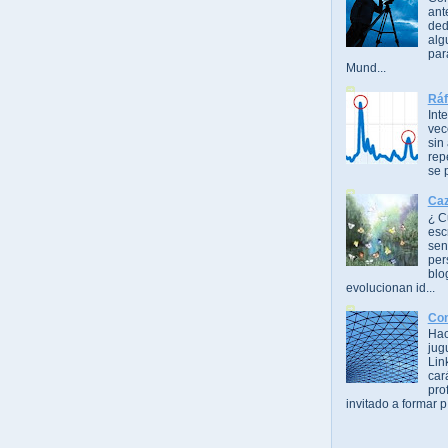
ant
ded
alg
par
Mund...
Ráf
Int
vec
sin
rep
se 
Caz
¿ C
esc
sen
per
blo
evolucionan id...
Con
Hac
jug
Lin
car
pro
invitado a formar p.