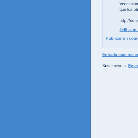
Venezolan
que los ot
http://es.
2:46 a. m.
Publicar un com
Entrada más recie
Suscribirse a:
Envi