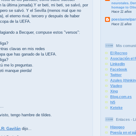
neurotales. Dend
 la última jornada).Y er beti, mi beti, se salvó, por
homage to Oliv
 pero se salvó. Y el Sevilla (menos mal que no
Hace 11 años
ga), el eterno rival, tercero y después de haber
poesiaenelpa
 copa de la UEFA.
Hace 11 años
plagiando a Becquer, compuse estos "versos":
liga?
Mis comun
ntras clavas en mis redes
El Recreo
opa que has ganado de la UEFA.
Asociación el R
liga?
LinkedIn
tú me lo preguntas.
Facebook
eti manque pierda!
Twitter
Azules (thinkin
Viadeo
Xing
Blog.com.es
hi5
...
Keteke
visto, tengo hambre de tildes.
Enlaces - L
Hipogeo
.R: Gavilán
dijo...
Poesía en el 