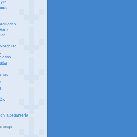
yrit
ando
rdilladas
 Vero
ica
Margarita
s
tejados
nika
arios
r
o
sky
on la pedantería
s blogs