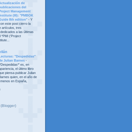
Actualización de
publicaciones del
Project Management
Institute (III): "PMBOK
Guide 8th edition"
-
Y
con este post cierro la
 artículos, tres
 dedicados a las últimas
 *PMI ('Project
tute...
vilán
Lecturas: "Despedidas"
de Julian Barnes
-
'*Despedidas*' es, en
apariencia, el último libro
que piensa publicar Julian
Barnes quien, en el año de
al menos en España,
s
 (Blogger)