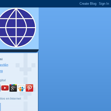
mi
avilán
fil
gital
tios en Internet