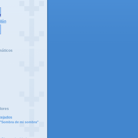
ilán
máticos
lores
tejados
e "Sombra de mi sombra"