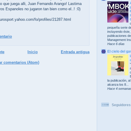
o que juega alli, Juan Fernando Arango! Lastima
ros Espanoles no jugaron tan bien como el..! :0)
eurosport.yahoo.com/fo/profiles/21287.html
pequeña serie de
incluyendo éste,
publicaciones del
entario
Management Insti
Hace 6 días
El cielo del ga
nte
Inicio
Entrada antigua
ar comentarios (Atom)
la publicación, 
alcanza los 8...
Hace 4 semana
Seguidores