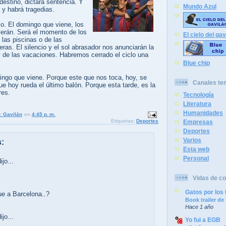
l destino, dictará sentencia. Y
Mundo Azul
 y habrá tragedias.
io. El domingo que viene, los
erán. Será el momento de los
El cielo del gav
 las piscinas o de las
as. El silencio y el sol abrasador nos anunciarán la
y de las vacaciones. Habremos cerrado el ciclo una
Blue chip
ingo que viene. Porque este que nos toca, hoy, se
Canales te
ue hoy rueda el último balón. Porque esta tarde, es la
res.
Tecnología
Literatura
Humanidades
: Gavilán
en
4:45 p. m.
Etiquetas:
Deportes
Empresas
Deportes
Varios
:
Esta web
Personal
jo...
Vidas de co
Gatos por los 
ue a Barcelona..?
Book trailer d
Hace 1 año
jo...
Yo fui a EGB