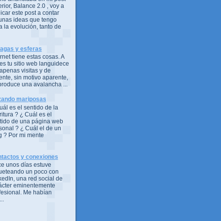
erior, Balance 2.0 , voy a
icar este post a contar
unas ideas que tengo
a la evolución, tanto de
agas y esferas
ernet tiene estas cosas. A
es tu sitio web languidece
 apenas visitas y de
ente, sin motivo aparente,
produce una avalancha ...
ando mariposas
uál es el sentido de la
ritura ? ¿ Cuál es el
tido de una página web
sonal ? ¿ Cuál el de un
g ? Por mi mente
tactos y conexiones
e unos días estuve
ueteando un poco con
kedIn, una red social de
ácter eminentemente
fesional. Me habían
..