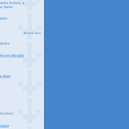
ritic fictions, a
er Sacks
ramo
Mostrar todo
idades
ecreo literario
g blue)
iteratura
páramo