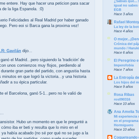
¿Sabías que…?
me entere. Hay que hacer una peticion para sacar
igual no sabes
a de la liga Espanola. :0)
EGB
Hace 3 años
erio Felicidades al Real Madrid por haber ganado
Rafael Monto
ego. Pero eoi si Barca gana la proxima vez!
La ley de la bot
Hace 4 años
O mejor...¡Denm
Crónica del páj
mundo / Haruk
.R: Gavilán
dijo...
Hace 6 años
l ganó el Madrid...pero siguiendo la 'tradición' de
El Peregrino e
 con unos comienzos muy flojos, perdiendo al
Imperofobia
Hace 7 años
y durante gran parte del partido, con angustia hasta
s minutos en que logró la victoria...y una historia
La Entropía d
adir a su épica particular.
Los hijos del m
Hace 9 años
te el Barcelona, ganó 5-1...pero no le valió de
Rosa Ribas
ros090316
Hace 10 años
Ana Amelia T
...
Mi experiencia 
en el programa
ransistor. Hubo un momento en que le pregunté a
Hormiguero
r cómo iba er beti y resulta que lo miro en el
Hace 10 años
y ya había acabado (no sé por qué no se jugo a la
Coqueteando c
 resto de los partidos, como suele suceder