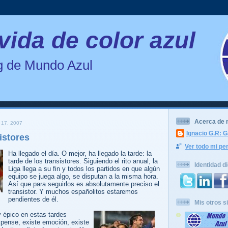
vida de color azul
og de Mundo Azul
Acerca de 
17, 2007
Ignacio G.R: G
istores
Ver todo mi per
Ha llegado el día. O mejor, ha llegado la tarde: la
tarde de los transistores. Siguiendo el rito anual, la
Identidad di
Liga llega a su fin y todos los partidos en que algún
equipo se juega algo, se disputan a la misma hora.
Así que para seguirlos es absolutamente preciso el
transistor. Y muchos españolitos estaremos
pendientes de él.
Mis otros si
 épico en estas tardes
spense, existe emoción, existe