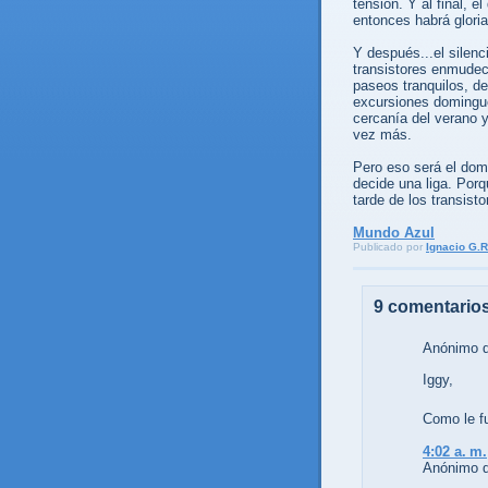
tensión. Y al final, e
entonces habrá gloria
Y después...el silenc
transistores enmudec
paseos tranquilos, de
excursiones dominguer
cercanía del verano 
vez más.
Pero eso será el dom
decide una liga. Porq
tarde de los transisto
Mundo Azul
Publicado por
Ignacio G.R
9 comentarios
Anónimo di
Iggy,
Como le f
4:02 a. m.
Anónimo di