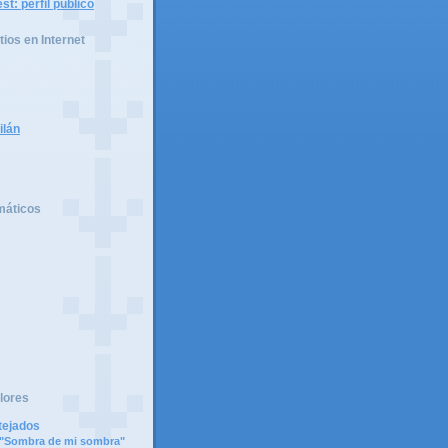
tios en Internet
ilán
máticos
lores
tejados
e "Sombra de mi sombra"