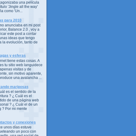
tagonizaba una película
ítulo 'Jingle all the way'
ña como 'Un...
as para 2010
o anunciaba en mi post
erior, Balance 2.0 , voy a
icar este post a contar
unas ideas que tengo
a la evolución, tanto de
agas y esferas
ernet tiene estas cosas. A
es tu sitio web languidece
 apenas visitas y de
ente, sin motivo aparente,
produce una avalancha ...
ando mariposas
uál es el sentido de la
ritura ? ¿ Cuál es el
tido de una página web
sonal ? ¿ Cuál el de un
g ? Por mi mente
tactos y conexiones
e unos días estuve
ueteando un poco con
kedIn, una red social de