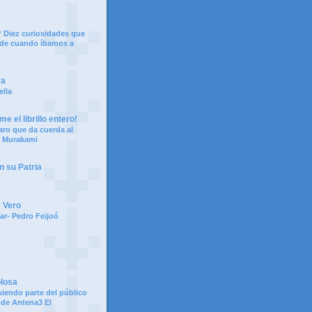
 Diez curiosidades que
 de cuando íbamos a
ya
ella
e el librillo entero!
aro que da cuerda al
i Murakami
n su Patria
e Vero
ar- Pedro Feijoó
olosa
siendo parte del público
 de Antena3 El