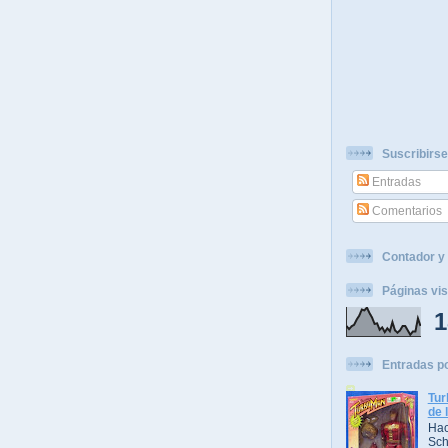
Suscribirse
Entradas
Comentarios
Contador y 
Páginas vis
1
Entradas p
Tur
de 
Hac
Sch