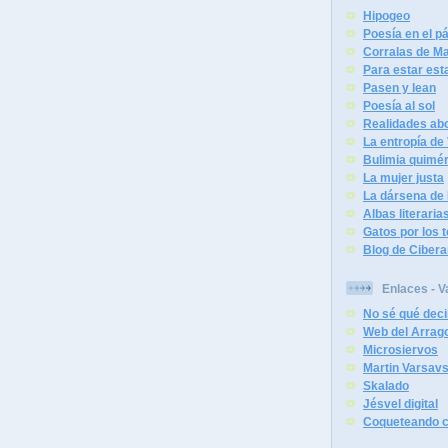
Hipogeo
Poesía en el 
Corralas de Ma
Para estar est
Pasen y lean
Poesía al sol
Realidades abo
La entropía de
Bulimia quimér
La mujer justa
La dársena de 
Albas literaria
Gatos por los 
Blog de Cibera
Enlaces - V
No sé qué deci
Web del Arrag
Microsiervos
Martin Varsav
Skalado
Jésvel digital
Coqueteando c