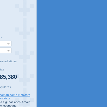
 a
estadísticas
tas
85,380
opulares
boman como metáfora
la crisis
e algunos años, Arnold
warzenegger