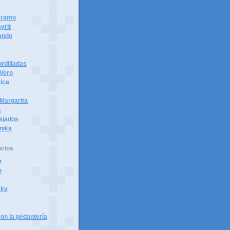
páramo
yrit
ando
rdilladas
 Vero
ica
Margarita
s
tejados
nika
arios
r
o
sky
on la pedantería