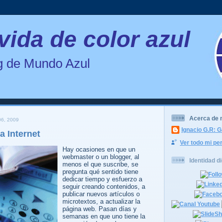
vida de color azul
og de Mundo Azul
Acerca de 
6, 2009
Ignacio G.R: G
a Internet
Ver todo mi per
Hay ocasiones en que un
webmaster o un blogger, al
Identidad di
menos el que suscribe, se
pregunta qué sentido tiene
dedicar tiempo y esfuerzo a
seguir creando contenidos, a
publicar nuevos artículos o
microtextos, a actualizar la
página web. Pasan días y
semanas en que uno tiene la