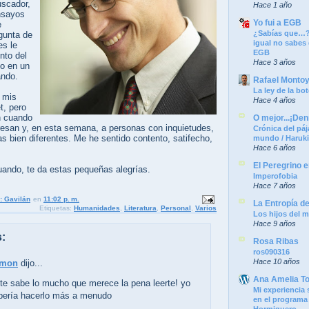
uscador,
Hace 1 año
nsayos
Yo fui a EGB
e
¿Sabías que…?
gunta de
igual no sabes
es le
EGB
nto del
Hace 3 años
lo en un
ando.
Rafael Monto
La ley de la bot
 mis
Hace 4 años
t, pero
n cuando
O mejor...¡Denm
resan y, en esta semana, a personas con inquietudes,
Crónica del páj
s bien diferentes. Me he sentido contento, satifecho,
mundo / Haruk
Hace 6 años
El Peregrino e
uando, te da estas pequeñas alegrías.
Imperofobia
Hace 7 años
: Gavilán
en
11:02 p. m.
La Entropía d
Etiquetas:
Humanidades
,
Literatura
,
Personal
,
Varios
Los hijos del m
Hace 9 años
:
Rosa Ribas
ros090316
Hace 10 años
lmon
dijo...
Ana Amelia T
te sabe lo mucho que merece la pena leerte! yo
Mi experiencia 
ería hacerlo más a menudo
en el programa