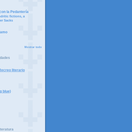
on la Pedantería
ritic fictions, a
er Sacks
ramo
Mostrar todo
idades
ecreo literario
g blue)
iteratura