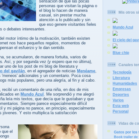
sensación de que las pocas
personas que visitan la página o
el blog lo hacen de manera
Mis otros si
casual, sin prestar mucha
atención a lo publicado y sin
que eso genere visitantes fieles
Mundo Azul
s o debates interesantes.
del motor íntimo de la motivación, también existen
El cielo del gav
ternet nos hace pequeños regalos, momentos de
pensan el esfuerzo y le dan sentido.
Blue chip
a, se acumularon, de manera fortuita, varios de
s. Así, y por segunda vez (y espero que no última),
Canales te
ar uno de los post de mi blog de literatura y
lo del gavilán
, en el agregador de noticias
Menéame
,
Tecnología
s 'meneos' adicionales y un comentario. Poca cosa
Literatura
gs más populares, pero una alegría, al fin y al cabo.
Humanidades
Empresas
o, recibí un comentario de una niña, en dos de mis
ublicados en
Mundo Azul
. Me sorprendió y me alegró
Deportes
ña leía mis textos, que decía que le gustaban y que
Varios
omentarios. Siempre parece especialmente difícil
Esta web
ntil y mi página no parece, en principio, especialmente
Personal
s jóvenes. Y esto multiplica la satisfacción
Vidas de co
ersona
 que el
Gatos por los 
pongo
Book trailer d