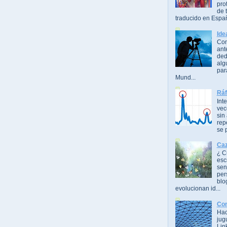
pro
de t
traducido en Espa
Ide
Com
ant
ded
alg
par
Mund...
Ráf
Int
vec
sin
rep
se 
Caz
¿ C
esc
sen
per
blo
evolucionan id...
Con
Hac
jug
Lin