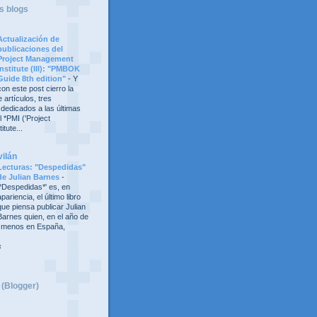
s blogs
Actualización de
publicaciones del
Project Management
Institute (III): "PMBOK
Guide 8th edition"
-
Y
con este post cierro la
 artículos, tres
 dedicados a las últimas
 *PMI ('Project
tute...
vilán
Lecturas: "Despedidas"
de Julian Barnes
-
'*Despedidas*' es, en
apariencia, el último libro
que piensa publicar Julian
Barnes quien, en el año de
al menos en España,
s
 (Blogger)