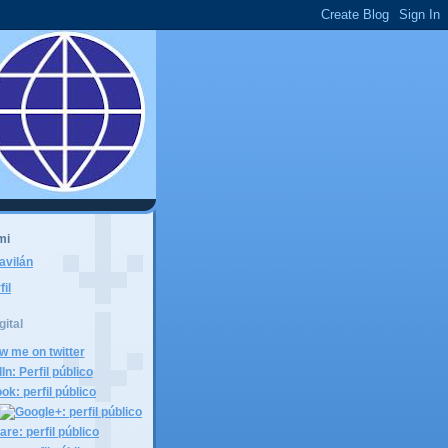
mi
avilán
fil
gital