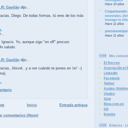
Hormiguero
Hace 10 años
.R: Gavilán
dijo...
Coqueteando c
acias, Diego. De todas formas, tú eres de los más
neurotales. Dend
homage to Oliv
Hace 11 años
m.
poesiaenelpa
...
Hace 11 años
 Ignacio. Yo, aunque sigo "en off" procuro
Un saludo.
Mis comun
.R: Gavilán
dijo...
El Recreo
cias, Jésvel...y a ver cuándo te pones en 'on' :-)
Asociación el R
oma).
LinkedIn
Facebook
.
Twitter
Azules (thinkin
entario
Viadeo
Xing
Blog.com.es
nte
Inicio
Entrada antigua
hi5
Keteke
ar comentarios (Atom)
Enlaces - L