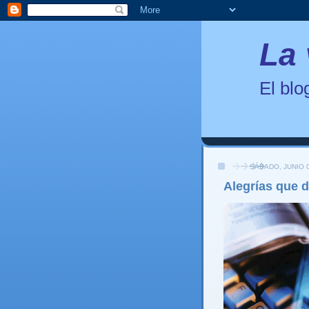
La 
El bl
SÁBADO, JUNIO 0
Alegrías que d