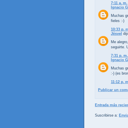
7:11 a. m.
Ignacio G
Muchas gr
fieles :-)
10:33 p. 
Jésvel
dijo
Me alegro,
seguirte. 
7:31 p. m.
Ignacio G
Muchas gra
:-) (es br
11:12 p. m
Publicar un com
Entrada más recie
Suscribirse a:
Envi