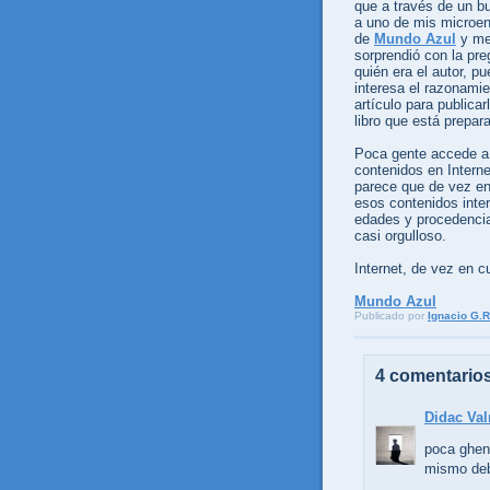
que a través de un b
a uno de mis microe
de
Mundo Azul
y m
sorprendió con la pre
quién era el autor, pu
interesa el razonamie
artículo para publicar
libro que está prepar
Poca gente accede a
contenidos en Interne
parece que de vez e
esos contenidos inte
edades y procedencia
casi orgulloso.
Internet, de vez en c
Mundo Azul
Publicado por
Ignacio G.R
4 comentarios
Didac Va
poca ghen
mismo deb