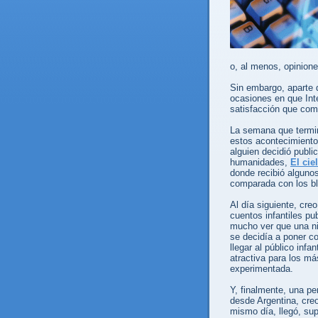
o, al menos, opinione
Sin embargo, aparte 
ocasiones en que In
satisfacción que com
La semana que termin
estos acontecimiento
alguien decidió public
humanidades,
El cie
donde recibió alguno
comparada con los blo
Al día siguiente, cre
cuentos infantiles p
mucho ver que una ni
se decidía a poner c
llegar al público infa
atractiva para los má
experimentada.
Y, finalmente, una p
desde Argentina, creo
mismo día, llegó, su